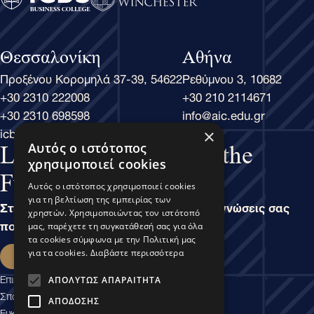
Θεσσαλονίκη
Αθήνα
Προξένου Κορομηλά 37-39, 54622
Ρεθύμνου 3, 10682
+30 2310 222008
+30 210 2114671
+30 2310 698598
info@aic.edu.gr
icbs@icbs.gr
×
Αυτός ο ιστότοπος
Learn Business, Lead the
χρησιμοποιεί cookies
Future
Αυτός ο ιστότοπος χρησιμοποιεί cookies
για τη βελτίωση της εμπειρίας των
Στην άσκηση του Μάνατζμεντ, είναι οι γνώσεις σας
χρηστών. Χρησιμοποιώντας τον ιστότοπό
που καθορίζουν τις δυνατότητές σας.
μας, παρέχετε τη συγκατάθεσή σας για όλα
τα cookies σύμφωνα με την Πολιτική μας
Εκδήλωση ενδιαφέροντος
για τα cookies.
Διαβάστε περισσότερα
Επικοινωνία
ΑΠΟΛΎΤΩΣ ΑΠΑΡΑΊΤΗΤΑ
Σπουδαστικές Υπηρεσίες
ΑΠΌΔΟΣΗΣ
Ευκαιρίες Καριέρας