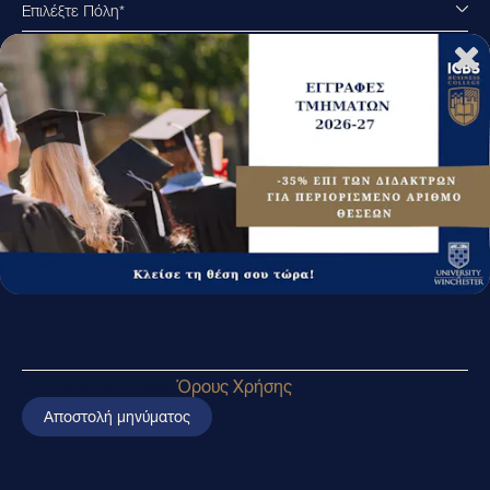
Επιλέξτε Πόλη*
Πατήστε ή σύρετε για να ανεβάσετε το
βιογραφικό σας
.pdf, .doc, .docx, or .txt
Αποδέχομαι τους
Όρους Χρήσης
Αποστολή μηνύματος