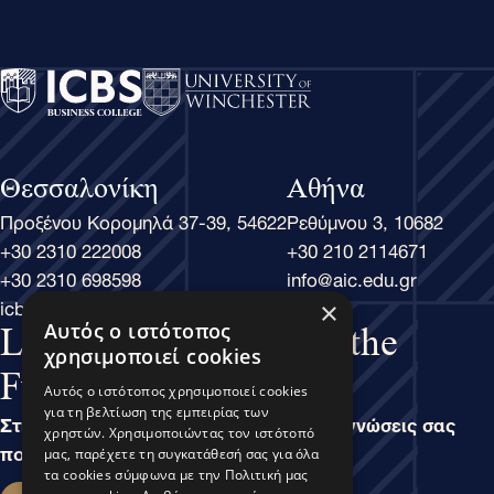
Θεσσαλονίκη
Αθήνα
Προξένου Κορομηλά 37-39, 54622
Ρεθύμνου 3, 10682
+30 2310 222008
+30 210 2114671
+30 2310 698598
info@aic.edu.gr
icbs@icbs.gr
×
Αυτός ο ιστότοπος
Learn Business, Lead the
χρησιμοποιεί cookies
Future
Αυτός ο ιστότοπος χρησιμοποιεί cookies
για τη βελτίωση της εμπειρίας των
Στην άσκηση του Μάνατζμεντ, είναι οι γνώσεις σας
χρηστών. Χρησιμοποιώντας τον ιστότοπό
που καθορίζουν τις δυνατότητές σας.
μας, παρέχετε τη συγκατάθεσή σας για όλα
τα cookies σύμφωνα με την Πολιτική μας