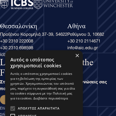
Θεσσαλονίκη
Αθήνα
Προξένου Κορομηλά 37-39, 54622
Ρεθύμνου 3, 10682
+30 2310 222008
+30 210 2114671
+30 2310 698598
info@aic.edu.gr
icbs@icbs.gr
×
Αυτός ο ιστότοπος
Learn Business, Lead the
χρησιμοποιεί cookies
Future
Αυτός ο ιστότοπος χρησιμοποιεί cookies
για τη βελτίωση της εμπειρίας των
Στην άσκηση του Μάνατζμεντ, είναι οι γνώσεις σας
χρηστών. Χρησιμοποιώντας τον ιστότοπό
που καθορίζουν τις δυνατότητές σας.
μας, παρέχετε τη συγκατάθεσή σας για όλα
τα cookies σύμφωνα με την Πολιτική μας
Εκδήλωση ενδιαφέροντος
για τα cookies.
Διαβάστε περισσότερα
Επικοινωνία
ΑΠΟΛΎΤΩΣ ΑΠΑΡΑΊΤΗΤΑ
Σπουδαστικές Υπηρεσίες