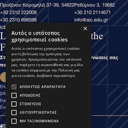
Προξένου Κορομηλά 37-39, 54622
Ρεθύμνου 3, 10682
+30 2310 222008
+30 210 2114671
+30 2310 698598
info@aic.edu.gr
icbs@icbs.gr
×
Αυτός ο ιστότοπος
Learn Business, Lead the
χρησιμοποιεί cookies
Future
Αυτός ο ιστότοπος χρησιμοποιεί cookies
για τη βελτίωση της εμπειρίας των
Στην άσκηση του Μάνατζμεντ, είναι οι γνώσεις σας
χρηστών. Χρησιμοποιώντας τον ιστότοπό
που καθορίζουν τις δυνατότητές σας.
μας, παρέχετε τη συγκατάθεσή σας για όλα
τα cookies σύμφωνα με την Πολιτική μας
Εκδήλωση ενδιαφέροντος
για τα cookies.
Διαβάστε περισσότερα
Επικοινωνία
ΑΠΟΛΎΤΩΣ ΑΠΑΡΑΊΤΗΤΑ
Σπουδαστικές Υπηρεσίες
ΑΠΌΔΟΣΗΣ
Ευκαιρίες Καριέρας
ΣΤΌΧΕΥΣΗΣ
Συνεργασίες Εμπιστοσύνης
ΛΕΙΤΟΥΡΓΙΚΌΤΗΤΑΣ
ΜΗ ΤΑΞΙΝΟΜΗΜΈΝΑ