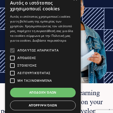
Αυτός ο ιστότοπος
χρησιμοποιεί cookies
Αυτός ο ιστότοπος χρησιμοποιεί cookies
για τη βελτίωση της εμπειρίας των
χρηστών. Χρησιμοποιώντας τον ιστότοπό
μας, παρέχετε τη συγκατάθεσή σας για όλα
τα cookies σύμφωνα με την Πολιτική μας
για τα cookies.
Διαβάστε περισσότερα
ΑΠΟΛΎΤΩΣ ΑΠΑΡΑΊΤΗΤΑ
ΑΠΌΔΟΣΗΣ
ΣΤΌΧΕΥΣΗΣ
ΛΕΙΤΟΥΡΓΙΚΌΤΗΤΑΣ
ΜΗ ΤΑΞΙΝΟΜΗΜΈΝΑ
EXPLORE OUR PROGRAMS
ICBS College offers a learning
ΑΠΟΔΟΧΉ ΌΛΩΝ
experience fully focused on your
ΑΠΌΡΡΙΨΗ ΌΛΩΝ
Request info
personal and professional development.