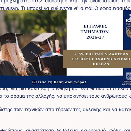
τυγμένη. Τι μπορεί να ευθύνεται γι’ αυτό; Ο εφησυχασμός
ή και προηγούμενες αποτυχημένες απόπειρες αλλαγών,
μή του νέου, του διαφορετικού. Η αντίσταση στην 
ο πρόβλημα που χρειάζεται γνώση, ειδική μεταχείριση και
ότητα της ηγεσίας είναι κομβικός και ουσιώδης για την αλ
ορεί να γίνει εάν η ηγεσία δεν πιστεύει σ’ αυτή. Αλλά α
ναι υπεύθυνη για την δημιουργία της οργανωσιακής κουλτ
υ, του σύγχρονου και του διαφορετικού, ένα κλίμα αποδοχ
αμα, για μια καλύτερη συνθήκη και ένα θετικό αποτέλεσ
ει το όραμα της αλλαγής, να υποκινήσει τους ανθρώπους κ
νώστης των τεχνικών απαιτήσεων της αλλαγής και να καταν
νθρώπους, αναστάτωση, ξεβόλεμα, εκνευρισμό, φόβο και