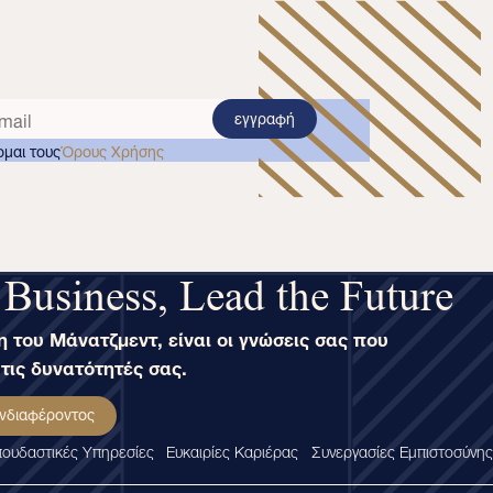
εγγραφή
μαι τους
Όρους Χρήσης
 Business, Lead the Future
 του Μάνατζμεντ, είναι οι γνώσεις σας που
τις δυνατότητές σας.
νδιαφέροντος
ουδαστικές Υπηρεσίες
Ευκαιρίες Καριέρας
Συνεργασίες Εμπιστοσύνης