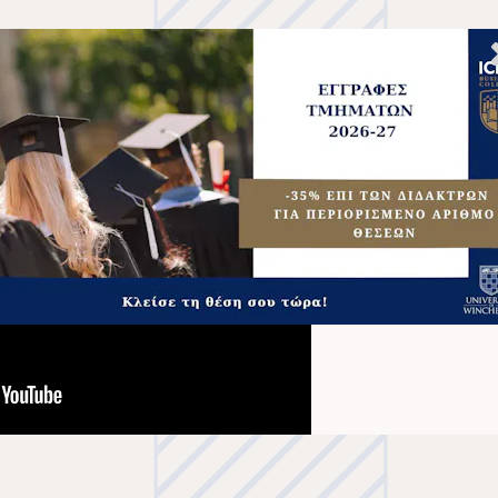
ενδιαφέρον podcast για τον σχεδιασμό της καριέρας από τ
ια ICBS Athens International College.