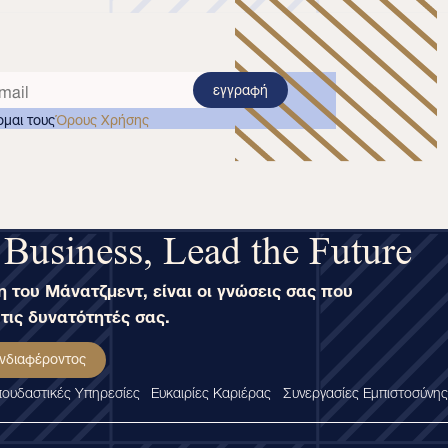
εγγραφή
μαι τους
Όρους Χρήσης
 Business, Lead the Future
 του Μάνατζμεντ, είναι οι γνώσεις σας που
τις δυνατότητές σας.
νδιαφέροντος
ουδαστικές Υπηρεσίες
Ευκαιρίες Καριέρας
Συνεργασίες Εμπιστοσύνης