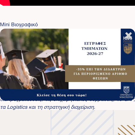
Mini Βιογραφικό
Ο
Κυριάκος
Κελίδης
,
είναι
κάτοχος
Executive
ΜΒΑ
, B.A
in Finance and Business Administration, B.Sc in
Mechanical & Petrochemical Engineering, IASSC
Yellow
Belt™ .
Είναι ειδικός προμηθειών με αποδεδειγμένη πολυετή
εμπειρία και εξειδικευμένη γνώση στη διοίκηση και
διαχείριση των προμηθειών, στις προηγμένες
διαπραγματεύσεις, τις επιχειρησιακές συμβάσεις, το
SAP
,
τα
Logistics
και τη στρατηγική διαχείριση.