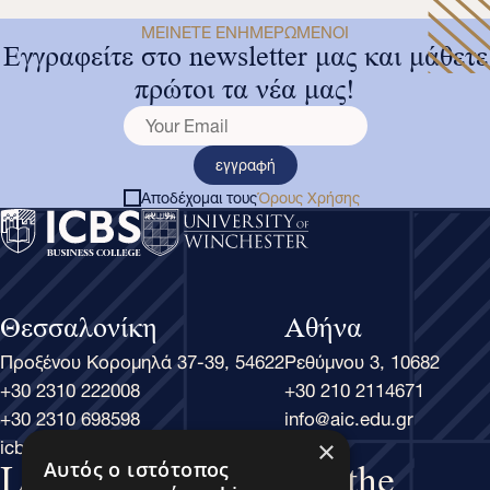
ΜΕΊΝΕΤΕ ΕΝΗΜΕΡΩΜΈΝΟΙ
Εγγραφείτε στο newsletter μας και μάθετε
πρώτοι τα νέα μας!
εγγραφή
Αποδέχομαι τους
Όρους Χρήσης
Θεσσαλονίκη
Αθήνα
Προξένου Κορομηλά 37-39, 54622
Ρεθύμνου 3, 10682
+30 2310 222008
+30 210 2114671
+30 2310 698598
info@aic.edu.gr
icbs@icbs.gr
×
Αυτός ο ιστότοπος
Learn Business, Lead the