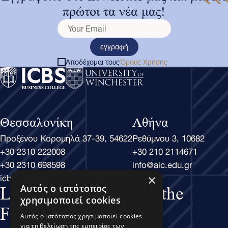
πρώτοι τα νέα μας!
εγγραφή
Αποδέχομαι τους
Όρους Χρήσης
Θεσσαλονίκη
Αθήνα
Προξένου Κορομηλά 37-39, 54622
Ρεθύμνου 3, 10682
+30 2310 222008
+30 210 2114671
+30 2310 698598
info@aic.edu.gr
icbs@icbs.gr
×
Αυτός ο ιστότοπος
Learn Business, Lead the
χρησιμοποιεί cookies
Future
Αυτός ο ιστότοπος χρησιμοποιεί cookies
για τη βελτίωση της εμπειρίας των