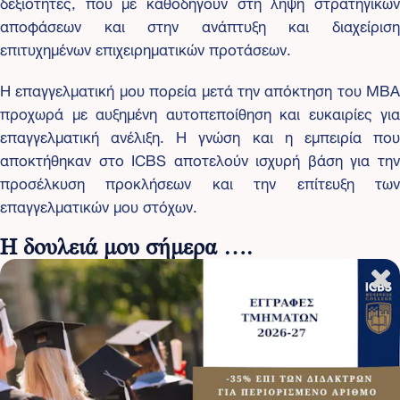
δεξιότητες, που με καθοδηγούν στη λήψη στρατηγικών
αποφάσεων και στην ανάπτυξη και διαχείριση
επιτυχημένων επιχειρηματικών προτάσεων.
Η επαγγελματική μου πορεία μετά την απόκτηση του MBA
προχωρά με αυξημένη αυτοπεποίθηση και ευκαιρίες για
επαγγελματική ανέλιξη. Η γνώση και η εμπειρία που
αποκτήθηκαν στο ICBS αποτελούν ισχυρή βάση για την
προσέλκυση προκλήσεων και την επίτευξη των
επαγγελματικών μου στόχων.
Η δουλειά μου σήμερα ….
Ως διοικητικό στέλεχος στην τεχνική εταιρεία, ασχολούμαι
με το στρατηγικό μάνατζμεντ και την ανάπτυξη της
εταιρικής πολιτικής. Η εργασία μου περιλαμβάνει τον
σχεδιασμό και την υλοποίηση στρατηγικών προγραμμάτων,
την ανάλυση αγορών και ανταγωνιστικού περιβάλλοντος,