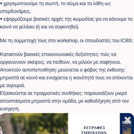
• χρησιμοποιούμε τη σιωπή, το σώμα και τα λάθη ως
υπερδυνάμεις,
• εφαρμόζουμε βασικές αρχές της κωμωδίας για να κάνουμε το
κοινό να γελάσει (ή και να συγκινηθεί).
Με τη συμμετοχή τους στο workshop, οι σπουδαστές του ICBS:
Κατακτούν βασικές επικοινωνιακές δεξιότητες: πώς να
οργανώνουν σκέψεις, να πείθουν, να μιλούν με σαφήνεια.
Αποκτούν αυτοπεποίθηση: μειώνεται ο φόβος της έκθεσης
μπροστά σε κοινό και ενισχύεται η ικανότητά τους να στέκονται
με σιγουριά.
Εξασκούνται σε πραγματικές συνθήκες: παρουσιάζουν μικρά
αποσπάσματα μπροστά στην ομάδα, με καθοδήγηση από τον
εισηγητή.
Μαθαίνουν πρακτικές τεχνικές: πώς να χρησιμοποιούν τη
φωνή, το χιούμορ, τις παύσεις, το storytelling.
Αναβαθμίζουν το επαγγελματικό τους προφίλ: είναι πιο έτοιμοι