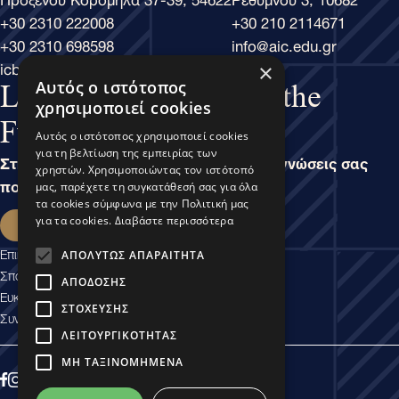
+30 2310 222008
+30 210 2114671
+30 2310 698598
info@aic.edu.gr
icbs@icbs.gr
×
Αυτός ο ιστότοπος
Learn Business, Lead the
χρησιμοποιεί cookies
Future
Αυτός ο ιστότοπος χρησιμοποιεί cookies
για τη βελτίωση της εμπειρίας των
Στην άσκηση του Μάνατζμεντ, είναι οι γνώσεις σας
χρηστών. Χρησιμοποιώντας τον ιστότοπό
που καθορίζουν τις δυνατότητές σας.
μας, παρέχετε τη συγκατάθεσή σας για όλα
τα cookies σύμφωνα με την Πολιτική μας
Εκδήλωση ενδιαφέροντος
για τα cookies.
Διαβάστε περισσότερα
Επικοινωνία
ΑΠΟΛΎΤΩΣ ΑΠΑΡΑΊΤΗΤΑ
Σπουδαστικές Υπηρεσίες
ΑΠΌΔΟΣΗΣ
Ευκαιρίες Καριέρας
ΣΤΌΧΕΥΣΗΣ
Συνεργασίες Εμπιστοσύνης
ΛΕΙΤΟΥΡΓΙΚΌΤΗΤΑΣ
ΜΗ ΤΑΞΙΝΟΜΗΜΈΝΑ