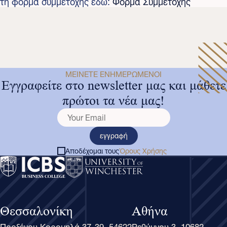
τη φόρμα συμμετοχής εδώ:
Φόρμα Συμμετοχής
ΜΕΊΝΕΤΕ ΕΝΗΜΕΡΩΜΈΝΟΙ
Εγγραφείτε στο newsletter μας και μάθετε
πρώτοι τα νέα μας!
εγγραφή
Αποδέχομαι τους
Όρους Χρήσης
Θεσσαλονίκη
Αθήνα
Προξένου Κορομηλά 37-39, 54622
Ρεθύμνου 3, 10682