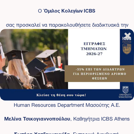
Ο
Όμιλος Κολεγίων
ICBS
σας προσκαλεί να παρακολουθήσετε διαδικτυακά την
εκδήλωση
"Αναζήτηση εργασίας και αναζήτηση του κατάλληλου
εργαζόμενου: το μέλλον ανήκει σε αυτούς που το
προετοιμάζουν σωστά.
"
με ομιλητές τους:
Βικτωρία Αλαμίση
, Training and Staff Development Head,
Human Resources Department Μασούτης Α.Ε.
Μελίνα Τσικογιαννοπούλου
, Καθηγήτρια ICBS Athens
Σωτήρη Χατζηιωαννίδη
, Εμπορικό Διευθυντή,