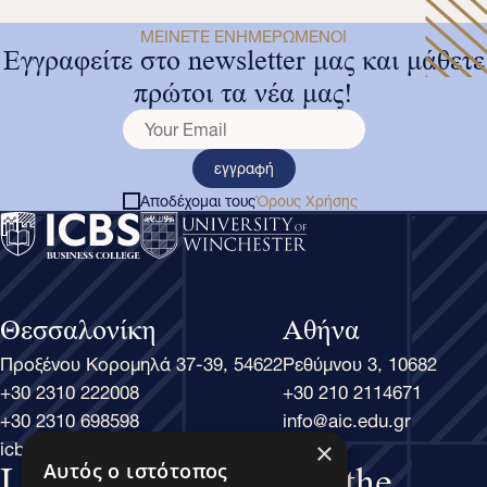
ΜΕΊΝΕΤΕ ΕΝΗΜΕΡΩΜΈΝΟΙ
Εγγραφείτε στο newsletter μας και μάθετε
πρώτοι τα νέα μας!
εγγραφή
Αποδέχομαι τους
Όρους Χρήσης
Θεσσαλονίκη
Αθήνα
Προξένου Κορομηλά 37-39, 54622
Ρεθύμνου 3, 10682
+30 2310 222008
+30 210 2114671
+30 2310 698598
info@aic.edu.gr
icbs@icbs.gr
×
Αυτός ο ιστότοπος
Learn Business, Lead the